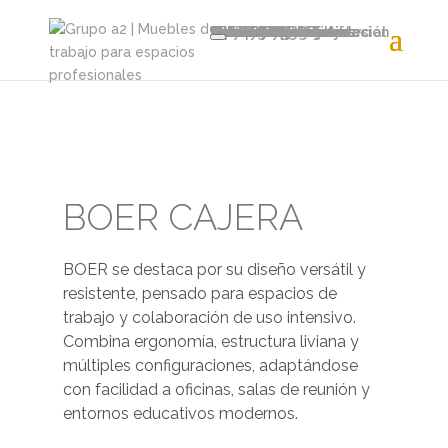
Home
Productos
Sillas y Sillones
Sillas Operativas
Sillones Gerenciales
Sillas Meeting
Soft Seating
Sillas Plásticas y fijas
Taburetes y Cajeras
Educación y Capacitación
Tandem
Clásicos Modernos
Muebles y Sistemas
Escritorios Gerenciales
Puestos Operativos
Puestos Elevables
Puestos Rebatibles
Mesas de Reunión
Mesas Coffee Break
Mesas de Arrime
Recepciones
Guardado
Panelería
Cabinas
Líneas de Mobiliario
Avant
Eter
Zen
Auri
Halo
Equinox
Recursos
Catálogo general
Fichas técnicas
Asesoramiento comercial
Proyectos
Soluciones
Nosotros
Servicios
Recursos
Distribuidores
Sumate
Contacto
BOER CAJERA
BOER se destaca por su diseño versátil y
resistente, pensado para espacios de
trabajo y colaboración de uso intensivo.
Combina ergonomía, estructura liviana y
múltiples configuraciones, adaptándose
con facilidad a oficinas, salas de reunión y
entornos educativos modernos.