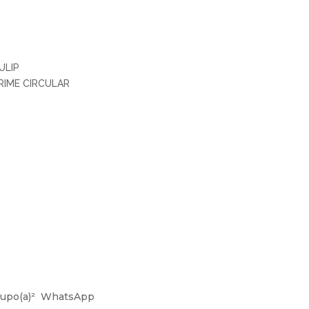
ULIP
RIME CIRCULAR
upo(a)²
WhatsApp