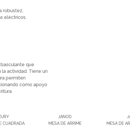
 robustez,
s eléctricos.
a basculante que
 la actividad. Tiene un
ura permiten
uncionando como apoyo
ritura.
XURY
JANOD
J
ME CUADRADA
MESA DE ARRIME
MESA DE A