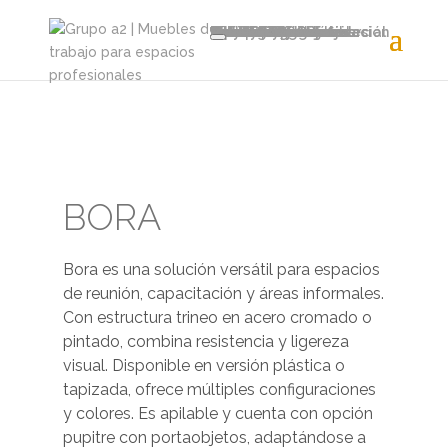
Home
Productos
Sillas y Sillones
Sillas Operativas
Sillones Gerenciales
Sillas Meeting
Soft Seating
Sillas Plásticas y fijas
Taburetes y Cajeras
Educación y Capacitación
Tandem
Clásicos Modernos
Muebles y Sistemas
Escritorios Gerenciales
Puestos Operativos
Puestos Elevables
Puestos Rebatibles
Mesas de Reunión
Mesas Coffee Break
Mesas de Arrime
Recepciones
Guardado
Panelería
Cabinas
Líneas de Mobiliario
Avant
Eter
Zen
Auri
Halo
Equinox
Recursos
Catálogo general
Fichas técnicas
Asesoramiento comercial
Proyectos
Soluciones
Nosotros
Servicios
Recursos
Distribuidores
Sumate
Contacto
BORA
Bora es una solución versátil para espacios
de reunión, capacitación y áreas informales.
Con estructura trineo en acero cromado o
pintado, combina resistencia y ligereza
visual. Disponible en versión plástica o
tapizada, ofrece múltiples configuraciones
y colores. Es apilable y cuenta con opción
pupitre con portaobjetos, adaptándose a