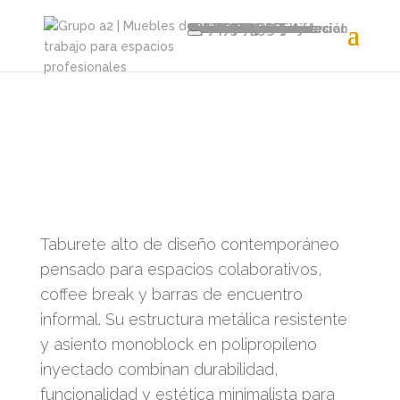
Home
Productos
Sillas y Sillones
Sillas Operativas
Sillones Gerenciales
Sillas Meeting
Soft Seating
Sillas Plásticas y fijas
Taburetes y Cajeras
Educación y Capacitación
Tandem
Clásicos Modernos
Muebles y Sistemas
Escritorios Gerenciales
Puestos Operativos
Puestos Elevables
Puestos Rebatibles
Mesas de Reunión
Mesas Coffee Break
Mesas de Arrime
Recepciones
Guardado
Panelería
Cabinas
Líneas de Mobiliario
Avant
Eter
Zen
Auri
Halo
Equinox
Recursos
Catálogo general
Fichas técnicas
Asesoramiento comercial
Proyectos
Soluciones
Nosotros
Servicios
Recursos
Distribuidores
Sumate
Contacto
Taburete alto de diseño contemporáneo
pensado para espacios colaborativos,
coffee break y barras de encuentro
informal. Su estructura metálica resistente
y asiento monoblock en polipropileno
inyectado combinan durabilidad,
funcionalidad y estética minimalista para